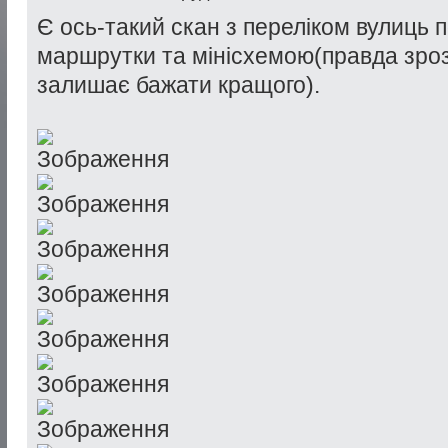
Є ось-такий скан з переліком вулиць п
маршрутки та мінісхемою(правда зроз
залишає бажати кращого).