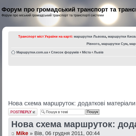
Форум про громадський транспорт та транс
Форум про міський громадський транспорт та транспорті системи
Транспорт міст України на карті:
маршрутки Львова
,
маршрутки Києв
Рівного
,
маршрутки Сум
,
мар
Маршрутки.com.ua
‹
Список форумів
‹
Міста
‹
Львів
Нова схема маршруток: додаткові матеріали
Відповісти
Нова схема маршруток: дода
Mike
» Вів, 06 грудня 2011, 00:44