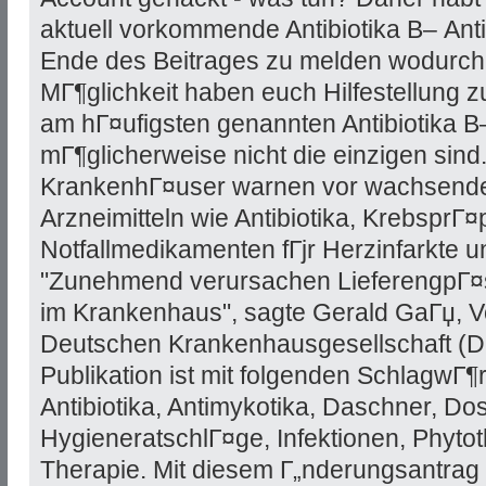
aktuell vorkommende Antibiotika В– Anti
Ende des Beitrages zu melden wodurch 
MГ¶glichkeit haben euch Hilfestellung 
am hГ¤ufigsten genannten Antibiotika В–
mГ¶glicherweise nicht die einzigen sind
KrankenhГ¤user warnen vor wachsende
Arzneimitteln wie Antibiotika, KrebsprГ
Notfallmedikamenten fГјr Herzinfarkte u
"Zunehmend verursachen LieferengpГ¤
im Krankenhaus", sagte Gerald GaГџ, V
Deutschen Krankenhausgesellschaft (DK
Publikation ist mit folgenden SchlagwГ¶
Antibiotika, Antimykotika, Daschner, Do
HygieneratschlГ¤ge, Infektionen, Phyto
Therapie. Mit diesem Г„nderungsantrag 