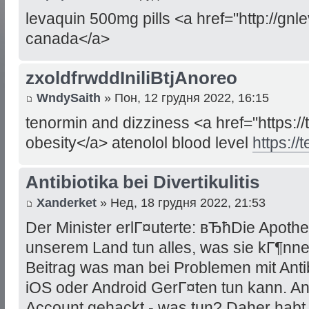
levaquin 500mg pills <a href="http://g
canada</a>
zxoldfrwddIniliBtjAnoreo
WndySaith
» Пон, 12 грудня 2022, 16:15
tenormin and dizziness <a href="https:/
obesity</a> atenolol blood level
https:/
Antibiotika bei Divertikulitis
Xanderket
» Нед, 18 грудня 2022, 21:53
Der Minister erlГ¤uterte: вЂћDie Apoth
unserem Land tun alles, was sie kГ¶nne
Beitrag was man bei Problemen mit Antibi
iOS oder Android GerГ¤ten tun kann. Anti
Account gehackt - was tun? Daher habt i