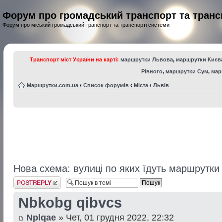
Форум про громадський транспорт та транс
Форум про міський громадський транспорт та транспорті системи
Транспорт міст України на карті:
маршрутки Львова
,
маршрутки Києв
Рівного
,
маршрутки Сум
,
мар
Маршрутки.com.ua
‹
Список форумів
‹
Міста
‹
Львів
Нова схема: вулиці по яких їдуть маршрутки 
Відповісти
Nbkobg qibvcs
Nplqae
» Чет, 01 грудня 2022, 22:32