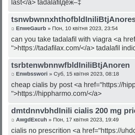
last</a> tadalafilдё­ж–‡
tsnwbwnnxhthofbldIniliBtjAnore
EnweGaurb
» Пон, 10 квітня 2023, 23:54
can you take tadalafil with viagra <a href
">https://tadafilax.com/</a> tadalafil indi
tsrbtenwbnnwfbldIniliBtjAnoren
Enwbsswori
» Суб, 15 квітня 2023, 08:18
cheap cialis by post <a href="https://h
">https://hippharmo.com/</a>
dmtdnnvbhdInili cialis 200 mg pri
AwgdExcuh
» Пон, 17 квітня 2023, 19:49
cialis no prescrition <a href="https://uhd