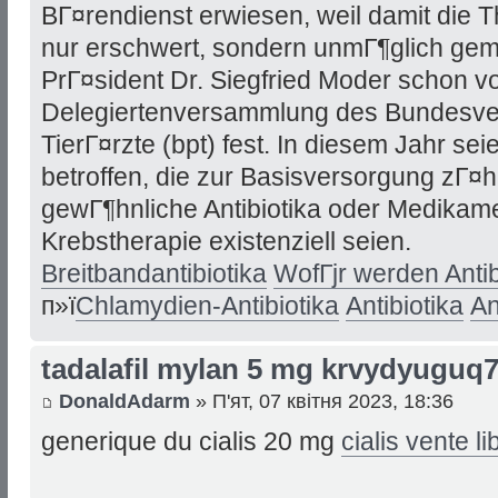
BГ¤rendienst erwiesen, weil damit die T
nur erschwert, sondern unmГ¶glich gema
PrГ¤sident Dr. Siegfried Moder schon v
Delegiertenversammlung des Bundesver
TierГ¤rzte (bpt) fest. In diesem Jahr seie
betroffen, die zur Basisversorgung zГ¤h
gewГ¶hnliche Antibiotika oder Medikamen
Krebstherapie existenziell seien.
Breitbandantibiotika
WofГјr werden Anti
п»ї
Chlamydien-Antibiotika
Antibiotika
An
tadalafil mylan 5 mg krvydyuguq
DonaldAdarm
» П'ят, 07 квітня 2023, 18:36
generique du cialis 20 mg
cialis vente li